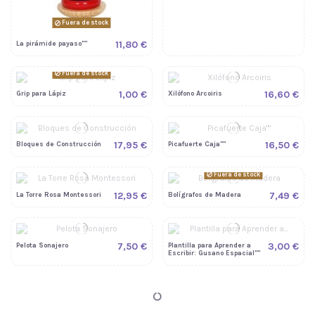
Fuera de stock
11,80 €
La pirámide payaso""
Fuera de stock
1,00 €
16,60 €
Grip para Lápiz
Xilófono Arcoiris
17,95 €
16,50 €
Bloques de Construcción
Picafuerte Caja""
Fuera de stock
12,95 €
7,49 €
La Torre Rosa Montessori
Bolígrafos de Madera
7,50 €
3,00 €
Pelota Sonajero
Plantilla para Aprender a
Escribir: Gusano Espacial""