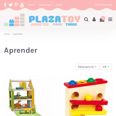
Envío
Aviso legal
Inicio
Wishlist (
0
)
0
Inicio
Aprender
Aprender
Relevancia
24