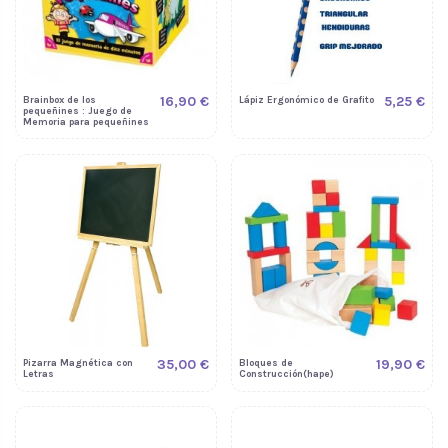
16,90 €
5,25 €
Brainbox de los
Lápiz Ergonómico de Grafito
pequeñines : Juego de
Memoria para pequeñines
35,00 €
19,90 €
Pizarra Magnética con
Bloques de
Letras
Construcción(hape)