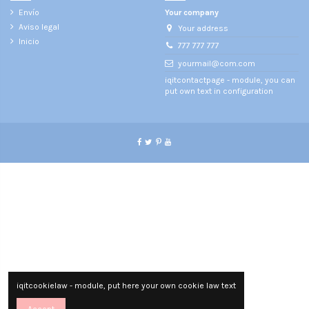
Envío
Your company
Aviso legal
Your address
Inicio
777 777 777
yourmail@com.com
iqitcontactpage - module, you can
put own text in configuration
iqitcookielaw - module, put here your own cookie law text