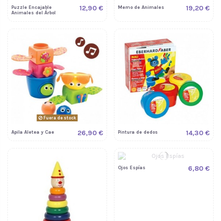
12,90 €
19,20 €
Puzzle Encajable
Memo de Animales
Animales del Árbol
Fuera de stock
26,90 €
14,30 €
Apila Aletea y Cae
Pintura de dedos
6,80 €
Ojos Espías